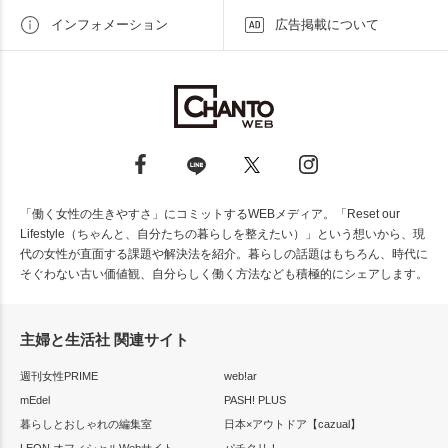
インフォメーション
広告掲載について
「働く女性の生きやすさ」にコミットするWEBメディア。「Reset our
Lifestyle（ちゃんと、自分たちの暮らしを整えたい）」という想いから、現
代の女性が直面する課題や解決法を紹介。暮らしの話題はもちろん、時代に
そぐわない古い価値観、自分らしく働く方法なども積極的にシェアします。
主婦と生活社 関連サイト
週刊女性PRIME
web!ar
mEdel
PASH! PLUS
暮らしとおしゃれの編集室
日本×アウトドア【cazual】