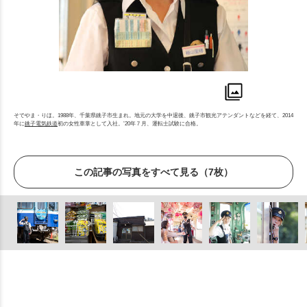
そでやま・りほ。1988年、千葉県銚子市生まれ。地元の大学を中退後、銚子市観光アテンダントなどを経て、2014
年に
銚子電気鉄道
初の女性車掌として入社。’20年７月、運転士試験に合格。
この記事の写真をすべて見る（7枚）