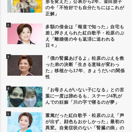
形を変えた」公表から2年、金田朋子
の今「不恰好でも自分たちにはこれが
正解」
多額の借金は「報道で知った」自宅も
差し押さえられた紅白歌手・松原のぶ
え「離婚後の今も返済に追われる
日々」
「僕の腎臓あげるよ」松原のぶえを救
った弟の決断「生きる意味が変わっ
た」移植から17年、きょうだいの関係
性
「お母さんがいない子になる」との言
葉に一度は諦めるも、ステージ4乳が
んでの妊娠「川の字で寝るのが夢」
重篤だった紅白歌手・松原のぶえ「声
が出ず、顔色もおかしかった」最初の
異変。自覚症状のない「腎臓の病」の