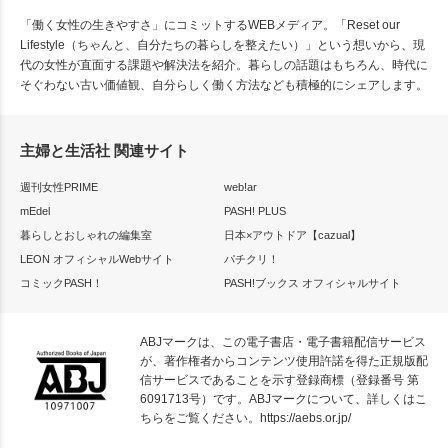
「働く女性の生きやすさ」にコミットするWEBメディア。「Reset our
Lifestyle（ちゃんと、自分たちの暮らしを整えたい）」という想いから、現
代の女性が直面する課題や解決法を紹介。暮らしの話題はもちろん、時代に
そぐわない古い価値観、自分らしく働く方法なども積極的にシェアします。
主婦と生活社 関連サイト
週刊女性PRIME
web!ar
mEdel
PASH! PLUS
暮らしとおしゃれの編集室
日本×アウトドア【cazual】
LEON オフィシャルWebサイト
パチクリ！
コミックPASH！
PASH!ブックス オフィシャルサイト
ABJマークは、この電子書店・電子書籍配信サービス
が、著作権者からコンテンツ使用許諾を得た正規版配
信サービスであることを示す登録商標（登録番号 第
6091713号）です。ABJマークについて、詳しくはこ
ちらをご覧ください。
https://aebs.or.jp/