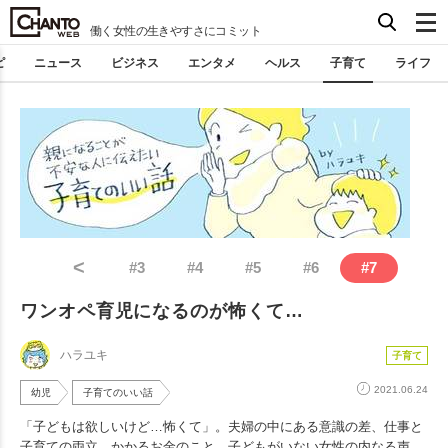
働く女性の生きやすさにコミット
ピ
ニュース
ビジネス
エンタメ
ヘルス
子育て
ライフ
<
#
3
#
4
#
5
#
6
#
7
ワンオペ育児になるのが怖くて…
ハラユキ
子育て
2021.06.24
幼児
子育てのいい話
「子どもは欲しいけど…怖くて」。夫婦の中にある意識の差、仕事と
子育ての両立、かかるお金のこと。子どもがいない女性の内なる声。