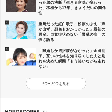
った弟の決断「生きる意味が変わっ
た」移植から17年、きょうだいの関係
性
重篤だった紅白歌手・松原のぶえ「声
が出ず、顔色もおかしかった」最初の
異変。自覚症状のない「腎臓の病」の
怖さ語る
「離婚しか選択肢がなかった」金田朋
子、互いの性格を知り尽くした夫と別
れを決めた瞬間「もう笑いながら走れ
ない」
6位〜30位を見る
HOROSCOPES