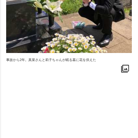
事故から2年。真菜さんと莉子ちゃんが眠る墓に花を供えた