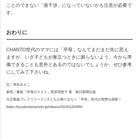
ことのできない「過干渉」になっていないかも注意が必要で
す。
おわりに
CHANTO世代のママには「卒母」なんてまだまだ先に思え
ますが、いざ子どもが巣立つときに困らないよう、今から準
備できることも意外とあるのではないでしょうか。ぜひ参考
にしてみて下さいね。
文／高谷みえこ
参照／書籍『卒母のススメ』西原理恵子 著 毎日新聞出版
大正製薬プレスリリース | 子どもが独り立ち＝「卒母」世代の実態を調査！
|https://kyodonewsprwire.jp/release/201911263992