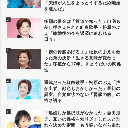
「夫婦が人生をまっとうするため離婚
を選んだ」
多額の借金は「報道で知った」自宅も
差し押さえられた紅白歌手・松原のぶ
え「離婚後の今も返済に追われる
日々」
「僕の腎臓あげるよ」松原のぶえを救
った弟の決断「生きる意味が変わっ
た」移植から17年、きょうだいの関係
性
重篤だった紅白歌手・松原のぶえ「声
が出ず、顔色もおかしかった」最初の
異変。自覚症状のない「腎臓の病」の
怖さ語る
「離婚しか選択肢がなかった」金田朋
子、互いの性格を知り尽くした夫と別
れを決めた瞬間「もう笑いながら走れ