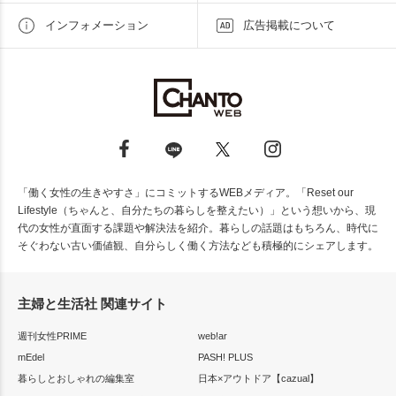
インフォメーション
広告掲載について
「働く女性の生きやすさ」にコミットするWEBメディア。「Reset our
Lifestyle（ちゃんと、自分たちの暮らしを整えたい）」という想いから、現
代の女性が直面する課題や解決法を紹介。暮らしの話題はもちろん、時代に
そぐわない古い価値観、自分らしく働く方法なども積極的にシェアします。
主婦と生活社 関連サイト
週刊女性PRIME
web!ar
mEdel
PASH! PLUS
暮らしとおしゃれの編集室
日本×アウトドア【cazual】