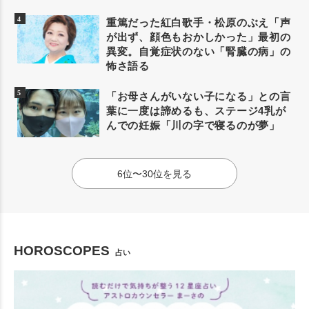
重篤だった紅白歌手・松原のぶえ「声
が出ず、顔色もおかしかった」最初の
異変。自覚症状のない「腎臓の病」の
怖さ語る
「お母さんがいない子になる」との言
葉に一度は諦めるも、ステージ4乳が
んでの妊娠「川の字で寝るのが夢」
6位〜30位を見る
HOROSCOPES
占い