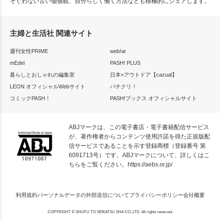
そぐわない古い価値観、自分らしく働く方法なども積極的にシェアします。
主婦と生活社 関連サイト
週刊女性PRIME
web!ar
mEdel
PASH! PLUS
暮らしとおしゃれの編集室
日本×アウトドア【cazual】
LEON オフィシャルWebサイト
パチクリ！
コミックPASH！
PASH!ブックス オフィシャルサイト
ABJマークは、この電子書店・電子書籍配信サービス
が、著作権者からコンテンツ使用許諾を得た正規版配
信サービスであることを示す登録商標（登録番号 第
6091713号）です。ABJマークについて、詳しくはこ
ちらをご覧ください。
https://aebs.or.jp/
利用規約
パーソナルデータの外部送信について
プライバシーポリシー
会社概要
COPYRIGHT © SHUFU TO SEIKATSU SHA CO.,LTD. All rights reserved.