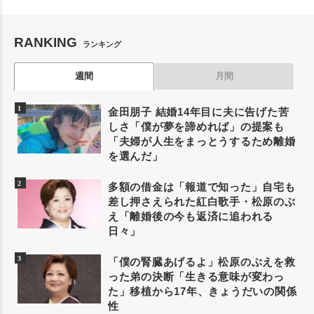
RANKING
ランキング
週間
月間
金田朋子 結婚14年目に夫に告げた苦
しさ「僕が夢を諦めれば」の提案も
「夫婦が人生をまっとうするため離婚
を選んだ」
多額の借金は「報道で知った」自宅も
差し押さえられた紅白歌手・松原のぶ
え「離婚後の今も返済に追われる
日々」
「僕の腎臓あげるよ」松原のぶえを救
った弟の決断「生きる意味が変わっ
た」移植から17年、きょうだいの関係
性