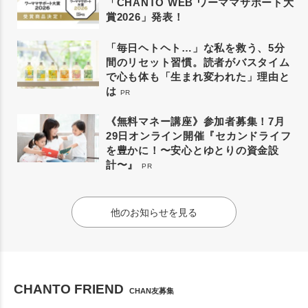
「CHANTO WEB ワーママサポート大
賞2026」発表！
「毎日ヘトヘト…」な私を救う、5分
間のリセット習慣。読者がバスタイム
で心も体も「生まれ変われた」理由と
は
PR
《無料マネー講座》参加者募集！7月
29日オンライン開催『セカンドライフ
を豊かに！〜安心とゆとりの資金設
計〜』
PR
他のお知らせを見る
CHANTO FRIEND
CHAN友募集