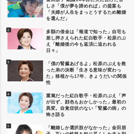
しさ「僕が夢を諦めれば」の提案も
「夫婦が人生をまっとうするため離婚
を選んだ」
多額の借金は「報道で知った」自宅も
差し押さえられた紅白歌手・松原のぶ
え「離婚後の今も返済に追われる
日々」
「僕の腎臓あげるよ」松原のぶえを救
った弟の決断「生きる意味が変わっ
た」移植から17年、きょうだいの関係
性
重篤だった紅白歌手・松原のぶえ「声
が出ず、顔色もおかしかった」最初の
異変。自覚症状のない「腎臓の病」の
怖さ語る
「離婚しか選択肢がなかった」金田朋
子、互いの性格を知り尽くした夫と別