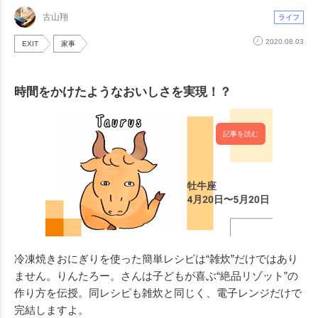
古山翔
ライフ
2020.08.03
EXIT
家事
時間をかけたようなおいしさを実現！？
記事を読む
冷凍焼きおにぎりを使った簡単レシピは“雑炊”だけではあり
ません。りんたろー。さんは子どもが喜ぶ“絶品リゾット”の
作り方を伝授。同レシピも雑炊と同じく、電子レンジだけで
完結しますよ。