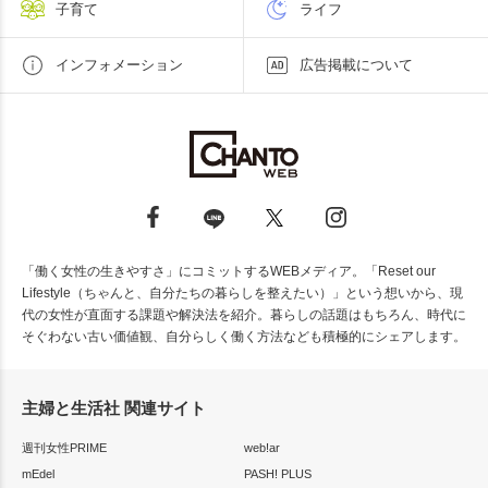
子育て
ライフ
インフォメーション
広告掲載について
「働く女性の生きやすさ」にコミットするWEBメディア。「Reset our
Lifestyle（ちゃんと、自分たちの暮らしを整えたい）」という想いから、現
代の女性が直面する課題や解決法を紹介。暮らしの話題はもちろん、時代に
そぐわない古い価値観、自分らしく働く方法なども積極的にシェアします。
主婦と生活社 関連サイト
週刊女性PRIME
web!ar
mEdel
PASH! PLUS