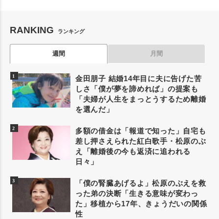
RANKING
ランキング
週間
月間
金田朋子 結婚14年目に夫に告げた苦
しさ「僕が夢を諦めれば」の提案も
「夫婦が人生をまっとうするため離婚
を選んだ」
多額の借金は「報道で知った」自宅も
差し押さえられた紅白歌手・松原のぶ
え「離婚後の今も返済に追われる
日々」
「僕の腎臓あげるよ」松原のぶえを救
った弟の決断「生きる意味が変わっ
た」移植から17年、きょうだいの関係
性