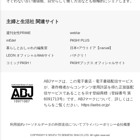
そぐわない古い価値観、自分らしく働く方法なども積極的にシェアします。
主婦と生活社 関連サイト
週刊女性PRIME
web!ar
mEdel
PASH! PLUS
暮らしとおしゃれの編集室
日本×アウトドア【cazual】
LEON オフィシャルWebサイト
パチクリ！
コミックPASH！
PASH!ブックス オフィシャルサイト
ABJマークは、この電子書店・電子書籍配信サービス
が、著作権者からコンテンツ使用許諾を得た正規版配
信サービスであることを示す登録商標（登録番号 第
6091713号）です。ABJマークについて、詳しくはこ
ちらをご覧ください。
https://aebs.or.jp/
利用規約
パーソナルデータの外部送信について
プライバシーポリシー
会社概要
COPYRIGHT © SHUFU TO SEIKATSU SHA CO.,LTD. All rights reserved.