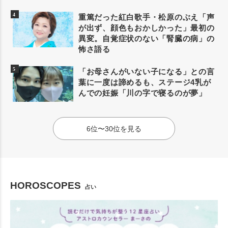
重篤だった紅白歌手・松原のぶえ「声
が出ず、顔色もおかしかった」最初の
異変。自覚症状のない「腎臓の病」の
怖さ語る
「お母さんがいない子になる」との言
葉に一度は諦めるも、ステージ4乳が
んでの妊娠「川の字で寝るのが夢」
6位〜30位を見る
HOROSCOPES
占い