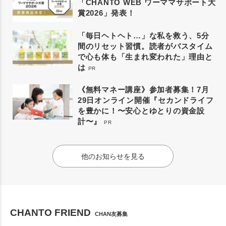
「CHANTO WEB ワーママサポート大
賞2026」発表！
「毎日ヘトヘト…」な私を救う、5分
間のリセット習慣。読者がバスタイム
で心も体も「生まれ変われた」理由と
は
PR
《無料マネー講座》参加者募集！7月
29日オンライン開催『セカンドライフ
を豊かに！〜安心とゆとりの資金設
計〜』
PR
他のお知らせを見る
CHANTO FRIEND
CHAN友募集