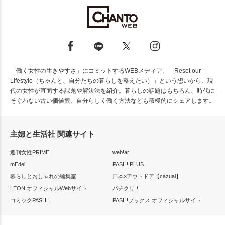
「働く女性の生きやすさ」にコミットするWEBメディア。「Reset our
Lifestyle（ちゃんと、自分たちの暮らしを整えたい）」という想いから、現
代の女性が直面する課題や解決法を紹介。暮らしの話題はもちろん、時代に
そぐわない古い価値観、自分らしく働く方法なども積極的にシェアします。
主婦と生活社 関連サイト
週刊女性PRIME
web!ar
mEdel
PASH! PLUS
暮らしとおしゃれの編集室
日本×アウトドア【cazual】
LEON オフィシャルWebサイト
パチクリ！
コミックPASH！
PASH!ブックス オフィシャルサイト