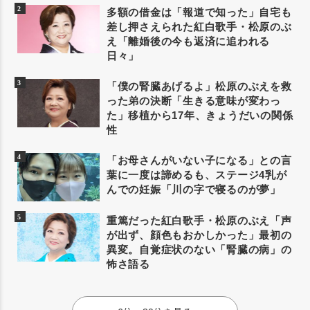
多額の借金は「報道で知った」自宅も
差し押さえられた紅白歌手・松原のぶ
え「離婚後の今も返済に追われる
日々」
「僕の腎臓あげるよ」松原のぶえを救
った弟の決断「生きる意味が変わっ
た」移植から17年、きょうだいの関係
性
「お母さんがいない子になる」との言
葉に一度は諦めるも、ステージ4乳が
んでの妊娠「川の字で寝るのが夢」
重篤だった紅白歌手・松原のぶえ「声
が出ず、顔色もおかしかった」最初の
異変。自覚症状のない「腎臓の病」の
怖さ語る