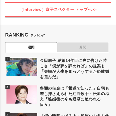
［Interview］京子スペクター
トップへ>>
RANKING
ランキング
週間
月間
金田朋子 結婚14年目に夫に告げた苦
しさ「僕が夢を諦めれば」の提案も
「夫婦が人生をまっとうするため離婚
を選んだ」
多額の借金は「報道で知った」自宅も
差し押さえられた紅白歌手・松原のぶ
え「離婚後の今も返済に追われる
日々」
「僕の腎臓あげるよ」松原のぶえを救