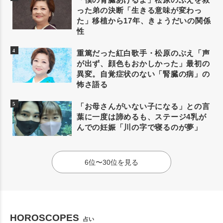
った弟の決断「生きる意味が変わっ
た」移植から17年、きょうだいの関係
性
重篤だった紅白歌手・松原のぶえ「声
が出ず、顔色もおかしかった」最初の
異変。自覚症状のない「腎臓の病」の
怖さ語る
「お母さんがいない子になる」との言
葉に一度は諦めるも、ステージ4乳が
んでの妊娠「川の字で寝るのが夢」
6位〜30位を見る
HOROSCOPES
占い