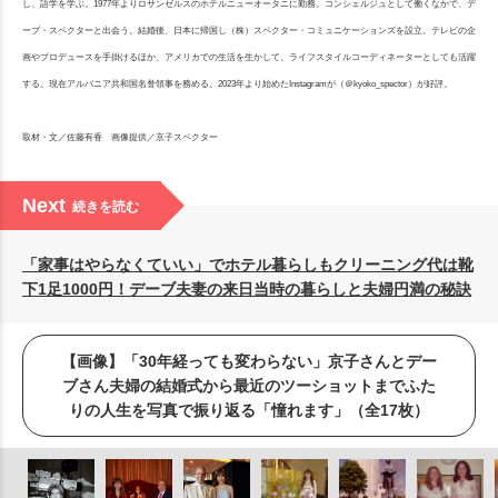
し、語学を学ぶ。1977年よりロサンゼルスのホテルニューオータニに勤務。コンシェルジュとして働くなかで、デ
ーブ・スペクターと出会う。結婚後、日本に帰国し（株）スペクター・コミュニケーションズを設立。テレビの企
画やプロデュースを手掛けるほか、アメリカでの生活を生かして、ライフスタイルコーディネーターとしても活躍
する。現在アルバニア共和国名誉領事を務める。2023年より始めたInstagramが（＠kyoko_spector）が好評。
取材・文／佐藤有香 画像提供／京子スペクター
Next
続きを読む
「家事はやらなくていい」でホテル暮らしもクリーニング代は靴
下1足1000円！デーブ夫妻の来日当時の暮らしと夫婦円満の秘訣
【画像】「30年経っても変わらない」京子さんとデー
ブさん夫婦の結婚式から最近のツーショットまでふた
りの人生を写真で振り返る「憧れます」（全17枚）