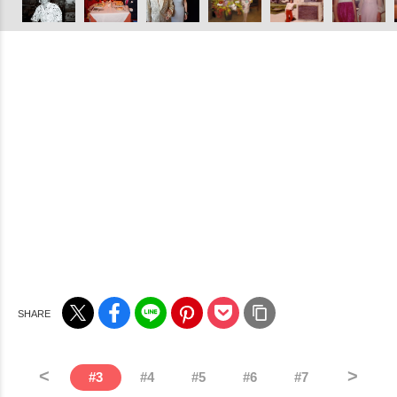
<
>
#
3
#
4
#
5
#
6
#
7