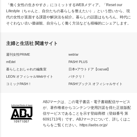
「働く女性の生きやすさ」にコミットするWEBメディア。「Reset our
Lifestyle（ちゃんと、自分たちの暮らしを整えたい）」という想いから、現
代の女性が直面する課題や解決法を紹介。暮らしの話題はもちろん、時代に
そぐわない古い価値観、自分らしく働く方法なども積極的にシェアします。
主婦と生活社 関連サイト
週刊女性PRIME
web!ar
mEdel
PASH! PLUS
暮らしとおしゃれの編集室
日本×アウトドア【cazual】
LEON オフィシャルWebサイト
パチクリ！
コミックPASH！
PASH!ブックス オフィシャルサイト
ABJマークは、この電子書店・電子書籍配信サービス
が、著作権者からコンテンツ使用許諾を得た正規版配
信サービスであることを示す登録商標（登録番号 第
6091713号）です。ABJマークについて、詳しくはこ
ちらをご覧ください。
https://aebs.or.jp/