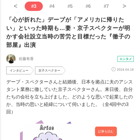
<
>
#
3
#
4
#
5
#
6
#
7
「心が折れた」デーブが「アメリカに帰りた
い」といった時期も…妻・京子スペクターが明
かす会社設立当時の苦労と目標だった『徹子の
部屋』出演
佐藤有香
エンタメ
2024.04.19
インタビュー
京子スペクター
デーブ・スペクターさんと結婚後、日本を拠点に夫のアシス
タント業務に徹していた京子スペクターさん。来日後、自分
たちの会社を立ち上げました。どのような思いで起業したの
か、当時の思いと経緯について伺いました。（全4回中の3
回）
記事を読む