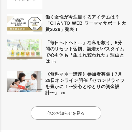
働く女性が今注目するアイテムは？
「CHANTO WEB ワーママサポート大
賞2026」発表！
「毎日ヘトヘト…」な私を救う、5分
間のリセット習慣。読者がバスタイム
で心も体も「生まれ変われた」理由と
は
PR
《無料マネー講座》参加者募集！7月
29日オンライン開催『セカンドライフ
を豊かに！〜安心とゆとりの資金設
計〜』
PR
他のお知らせを見る