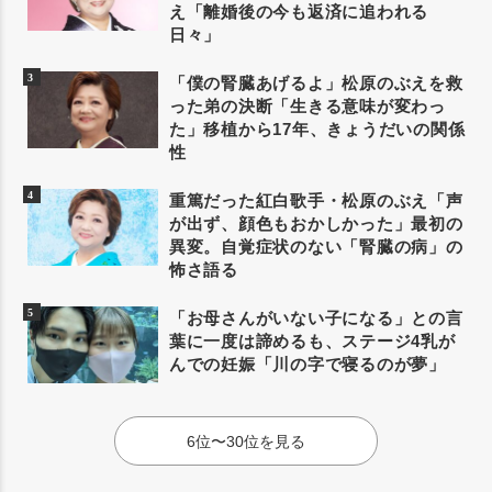
え「離婚後の今も返済に追われる
日々」
「僕の腎臓あげるよ」松原のぶえを救
った弟の決断「生きる意味が変わっ
た」移植から17年、きょうだいの関係
性
重篤だった紅白歌手・松原のぶえ「声
が出ず、顔色もおかしかった」最初の
異変。自覚症状のない「腎臓の病」の
怖さ語る
「お母さんがいない子になる」との言
葉に一度は諦めるも、ステージ4乳が
んでの妊娠「川の字で寝るのが夢」
6位〜30位を見る