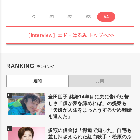
<
#
1
#
2
#
3
#
4
［Interview］エド・はるみ
トップへ>>
RANKING
ランキング
週間
月間
金田朋子 結婚14年目に夫に告げた苦
しさ「僕が夢を諦めれば」の提案も
「夫婦が人生をまっとうするため離婚
を選んだ」
多額の借金は「報道で知った」自宅も
差し押さえられた紅白歌手・松原のぶ