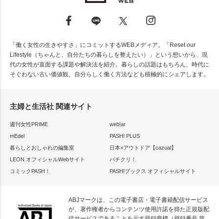
「働く女性の生きやすさ」にコミットするWEBメディア。「Reset our
Lifestyle（ちゃんと、自分たちの暮らしを整えたい）」という想いから、現
代の女性が直面する課題や解決法を紹介。暮らしの話題はもちろん、時代に
そぐわない古い価値観、自分らしく働く方法なども積極的にシェアします。
主婦と生活社 関連サイト
週刊女性PRIME
web!ar
mEdel
PASH! PLUS
暮らしとおしゃれの編集室
日本×アウトドア【cazual】
LEON オフィシャルWebサイト
パチクリ！
コミックPASH！
PASH!ブックス オフィシャルサイト
ABJマークは、この電子書店・電子書籍配信サービス
が、著作権者からコンテンツ使用許諾を得た正規版配
信サービスであることを示す登録商標（登録番号 第