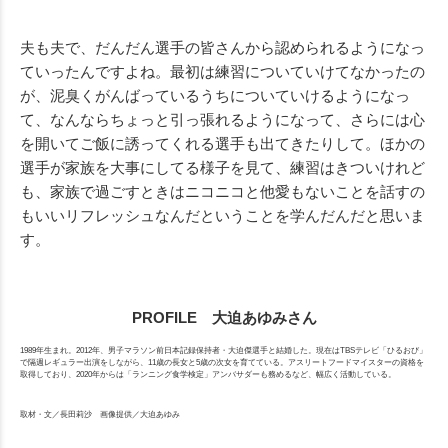
夫も夫で、だんだん選手の皆さんから認められるようになっ
ていったんですよね。最初は練習についていけてなかったの
が、泥臭くがんばっているうちについていけるようになっ
て、なんならちょっと引っ張れるようになって、さらには心
を開いてご飯に誘ってくれる選手も出てきたりして。ほかの
選手が家族を大事にしてる様子を見て、練習はきついけれど
も、家族で過ごすときはニコニコと他愛もないことを話すの
もいいリフレッシュなんだということを学んだんだと思いま
す。
PROFILE 大迫あゆみさん
1989年生まれ。2012年、男子マラソン前日本記録保持者・大迫傑選手と結婚した。現在はTBSテレビ「ひるおび」
で隔週レギュラー出演をしながら、11歳の長女と5歳の次女を育てている。アスリートフードマイスターの資格を
取得しており、2020年からは「ランニング食学検定」アンバサダーも務めるなど、幅広く活動している。
取材・文／長田莉沙 画像提供／大迫あゆみ