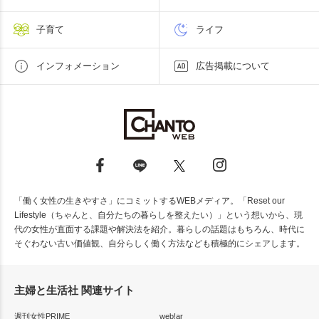
子育て
ライフ
インフォメーション
広告掲載について
「働く女性の生きやすさ」にコミットするWEBメディア。「Reset our
Lifestyle（ちゃんと、自分たちの暮らしを整えたい）」という想いから、現
代の女性が直面する課題や解決法を紹介。暮らしの話題はもちろん、時代に
そぐわない古い価値観、自分らしく働く方法なども積極的にシェアします。
主婦と生活社 関連サイト
週刊女性PRIME
web!ar