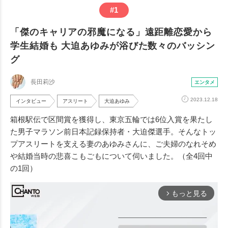
#
1
「傑のキャリアの邪魔になる」遠距離恋愛から
学生結婚も 大迫あゆみが浴びた数々のバッシン
グ
長田莉沙
エンタメ
2023.12.18
インタビュー
アスリート
大迫あゆみ
箱根駅伝で区間賞を獲得し、東京五輪では6位入賞を果たし
た男子マラソン前日本記録保持者・大迫傑選手。そんなトッ
プアスリートを支える妻のあゆみさんに、ご夫婦のなれそめ
や結婚当時の悲喜こもごもについて伺いました。（全4回中
の1回）
もっと見る
arrow_forward_ios