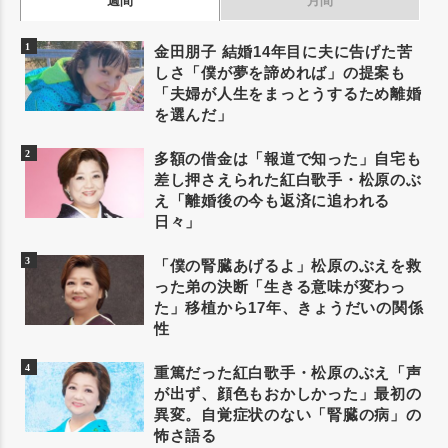
週間
月間
金田朋子 結婚14年目に夫に告げた苦
しさ「僕が夢を諦めれば」の提案も
「夫婦が人生をまっとうするため離婚
を選んだ」
多額の借金は「報道で知った」自宅も
差し押さえられた紅白歌手・松原のぶ
え「離婚後の今も返済に追われる
日々」
「僕の腎臓あげるよ」松原のぶえを救
った弟の決断「生きる意味が変わっ
た」移植から17年、きょうだいの関係
性
重篤だった紅白歌手・松原のぶえ「声
が出ず、顔色もおかしかった」最初の
異変。自覚症状のない「腎臓の病」の
怖さ語る