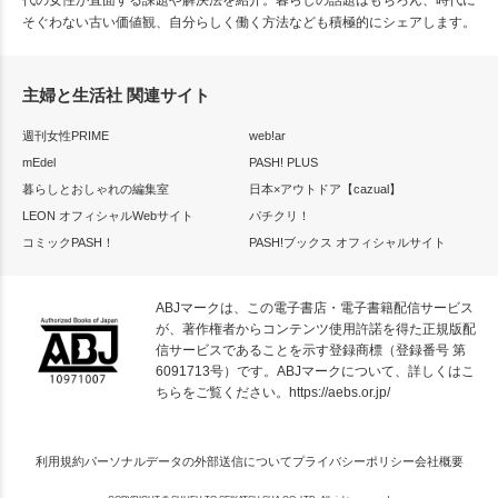
そぐわない古い価値観、自分らしく働く方法なども積極的にシェアします。
主婦と生活社 関連サイト
週刊女性PRIME
web!ar
mEdel
PASH! PLUS
暮らしとおしゃれの編集室
日本×アウトドア【cazual】
LEON オフィシャルWebサイト
パチクリ！
コミックPASH！
PASH!ブックス オフィシャルサイト
ABJマークは、この電子書店・電子書籍配信サービス
が、著作権者からコンテンツ使用許諾を得た正規版配
信サービスであることを示す登録商標（登録番号 第
6091713号）です。ABJマークについて、詳しくはこ
ちらをご覧ください。
https://aebs.or.jp/
利用規約
パーソナルデータの外部送信について
プライバシーポリシー
会社概要