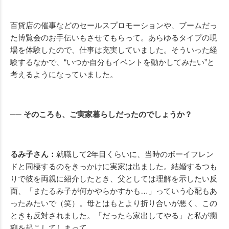
百貨店の催事などのセールスプロモーションや、ブームだっ
た博覧会のお手伝いもさせてもらって。あらゆるタイプの現
場を体験したので、仕事は充実していました。そういった経
験するなかで、“いつか自分もイベントを動かしてみたい”と
考えるようになっていました。
── そのころも、ご実家暮らしだったのでしょうか？
るみ子さん：
就職して2年目くらいに、当時のボーイフレン
ドと同棲するのをきっかけに実家は出ました。結婚するつも
りで彼を両親に紹介したとき、父としては理解を示したい反
面、「またるみ子が何かやらかすかも…」っていう心配もあ
ったみたいで（笑）。母とはもとより折り合いが悪く、この
ときも反対されました。「だったら家出してやる」と私が癇
癪を起こしてしまって。