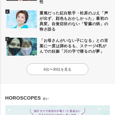
性
重篤だった紅白歌手・松原のぶえ「声
が出ず、顔色もおかしかった」最初の
異変。自覚症状のない「腎臓の病」の
怖さ語る
「お母さんがいない子になる」との言
葉に一度は諦めるも、ステージ4乳が
んでの妊娠「川の字で寝るのが夢」
6位〜30位を見る
HOROSCOPES
占い