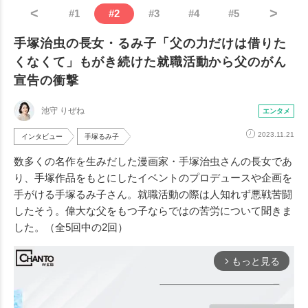
<
>
#
1
#
2
#
3
#
4
#
5
手塚治虫の長女・るみ子「父の力だけは借りた
くなくて」もがき続けた就職活動から父のがん
宣告の衝撃
池守 りぜね
エンタメ
2023.11.21
インタビュー
手塚るみ子
数多くの名作を生みだした漫画家・手塚治虫さんの長女であ
り、手塚作品をもとにしたイベントのプロデュースや企画を
手がける手塚るみ子さん。就職活動の際は人知れず悪戦苦闘
したそう。偉大な父をもつ子ならではの苦労について聞きま
した。（全5回中の2回）
もっと見る
arrow_forward_ios