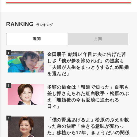
RANKING
ランキング
週間
月間
金田朋子 結婚14年目に夫に告げた苦
しさ「僕が夢を諦めれば」の提案も
「夫婦が人生をまっとうするため離婚
を選んだ」
多額の借金は「報道で知った」自宅も
差し押さえられた紅白歌手・松原のぶ
え「離婚後の今も返済に追われる
日々」
「僕の腎臓あげるよ」松原のぶえを救
った弟の決断「生きる意味が変わっ
た」移植から17年、きょうだいの関係