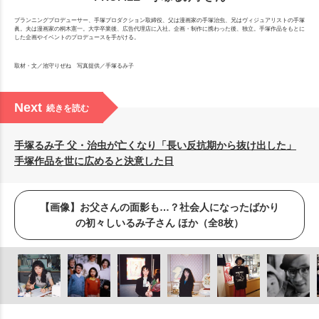
プランニングプロデューサー、手塚プロダクション取締役、父は漫画家の手塚治虫、兄はヴィジュアリストの手塚
眞。夫は漫画家の桐木憲一。大学卒業後、広告代理店に入社。企画・制作に携わった後、独立。手塚作品をもとに
した企画やイベントのプロデュースを手がける。
取材・文／池守りぜね 写真提供／手塚るみ子
Next
続きを読む
手塚るみ子 父・治虫が亡くなり「長い反抗期から抜け出した」
手塚作品を世に広めると決意した日
【画像】お父さんの面影も…？社会人になったばかり
の初々しいるみ子さん ほか（全8枚）