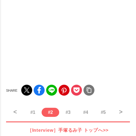
<
>
#
1
#
2
#
3
#
4
#
5
［Interview］手塚るみ子
トップへ>>