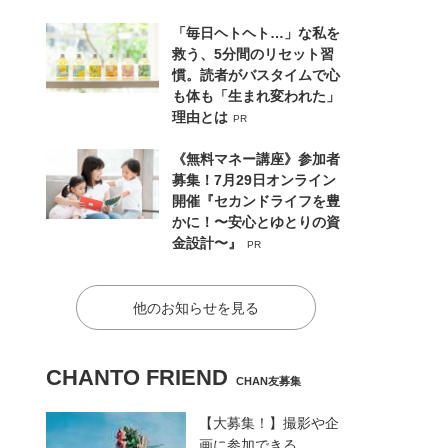
「毎日ヘトヘト…」な私を
救う、5分間のリセット習
慣。読者がバスタイムで心
も体も「生まれ変われた」
理由とは
PR
《無料マネー講座》参加者
募集！7月29日オンライン
開催『セカンドライフを豊
かに！〜安心とゆとりの資
金設計〜』
PR
他のお知らせを見る
CHANTO FRIEND
CHAN友募集
【大募集！】撮影や企
画に参加できる