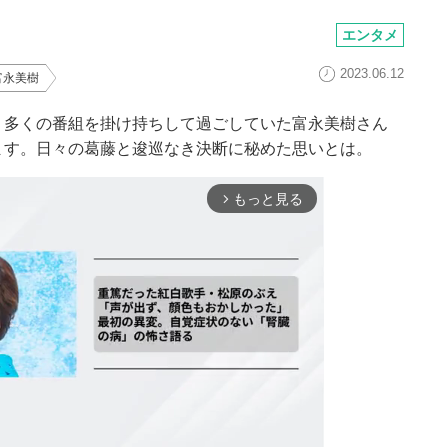
エンタメ
2023.06.12
富永美樹
、多くの番組を掛け持ちして過ごしていた富永美樹さん
ます。日々の葛藤と逡巡なき決断に秘めた思いとは。
もっと見る
arrow_forward_ios