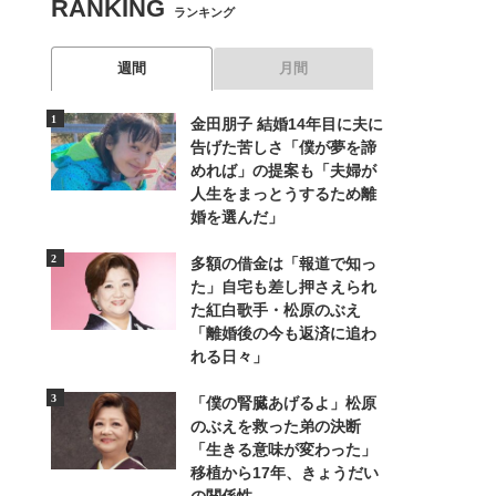
RANKING
ランキング
週間
月間
金田朋子 結婚14年目に夫に
告げた苦しさ「僕が夢を諦
めれば」の提案も「夫婦が
人生をまっとうするため離
婚を選んだ」
多額の借金は「報道で知っ
た」自宅も差し押さえられ
た紅白歌手・松原のぶえ
「離婚後の今も返済に追わ
れる日々」
「僕の腎臓あげるよ」松原
のぶえを救った弟の決断
「生きる意味が変わった」
移植から17年、きょうだい