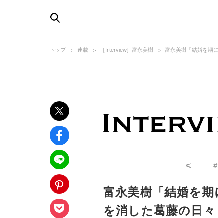
トップ
連載
［Interview］富永美樹
富永美樹「結婚を期
<
#
富永美樹「結婚を期
を消した葛藤の日々