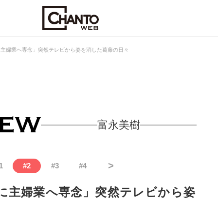
に主婦業へ専念」突然テレビから姿を消した葛藤の日々
富永美樹
>
1
#
2
#
3
#
4
に主婦業へ専念」突然テレビから姿