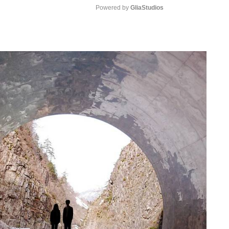
Powered by 
GliaStudios
Mute