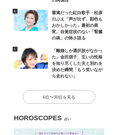
の関係性
重篤だった紅白歌手・松原
のぶえ「声が出ず、顔色も
おかしかった」最初の異
変。自覚症状のない「腎臓
の病」の怖さ語る
「離婚しか選択肢がなかっ
た」金田朋子、互いの性格
を知り尽くした夫と別れを
決めた瞬間「もう笑いなが
ら走れない」
6位〜30位を見る
HOROSCOPES
占い