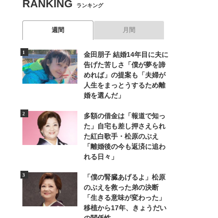
RANKING
ランキング
週間
月間
金田朋子 結婚14年目に夫に
告げた苦しさ「僕が夢を諦
めれば」の提案も「夫婦が
人生をまっとうするため離
婚を選んだ」
多額の借金は「報道で知っ
た」自宅も差し押さえられ
た紅白歌手・松原のぶえ
「離婚後の今も返済に追わ
れる日々」
「僕の腎臓あげるよ」松原
のぶえを救った弟の決断
「生きる意味が変わった」
移植から17年、きょうだい