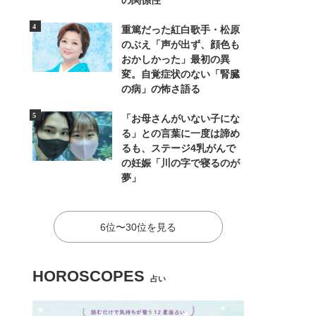
の関係性
重篤だった紅白歌手・松原
のぶえ「声が出ず、顔色も
おかしかった」最初の異
変。自覚症状のない「腎臓
の病」の怖さ語る
「お母さんがいない子にな
る」との言葉に一度は諦め
るも、ステージ4乳がんで
の妊娠「川の字で寝るのが
夢」
6位〜30位を見る
HOROSCOPES
占い