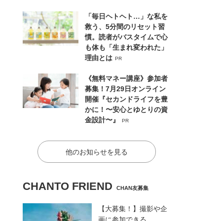
「毎日ヘトヘト…」な私を
救う、5分間のリセット習
慣。読者がバスタイムで心
も体も「生まれ変われた」
理由とは
PR
《無料マネー講座》参加者
募集！7月29日オンライン
開催『セカンドライフを豊
かに！〜安心とゆとりの資
金設計〜』
PR
他のお知らせを見る
CHANTO FRIEND
CHAN友募集
【大募集！】撮影や企
画に参加できる