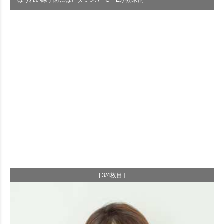
ほうれい線予防にはビタミンA・C・Eが効果的
[ 3/4枚目 ]