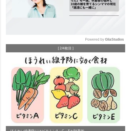
Powered by 
GliaStudios
[ 2/4枚目 ]
Mute