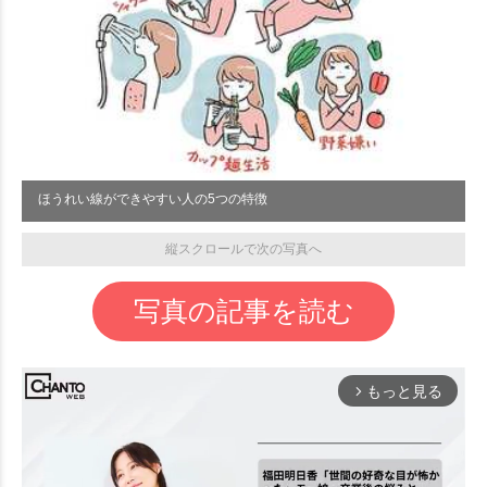
ほうれい線ができやすい人の5つの特徴
縦スクロールで次の写真へ
写真の記事を読む
もっと見る
arrow_forward_ios