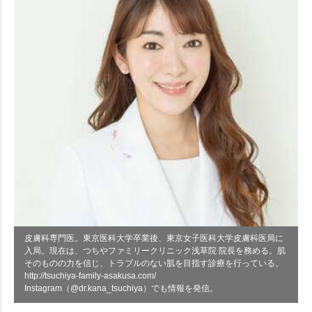
皮膚科専門医。東京医科大学卒業後、東京女子医科大学皮膚科医局に
入局。現在は、つちやファミリークリニック浅草院 院長を務める。肌
そのものの力を信じ、トラブルのない肌を目指す診療を行っている。
http://tsuchiya-family-asakusa.com/
Instagram（@dr.kana_tsuchiya）でも情報を発信。