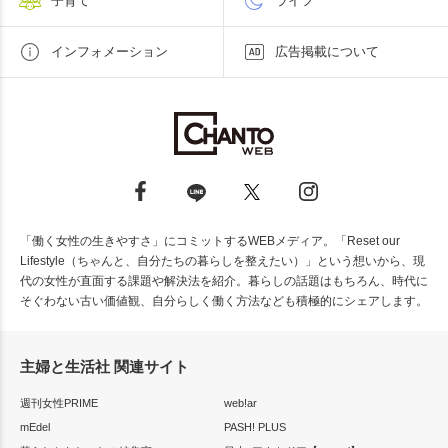
子育て
ライフ
インフォメーション
広告掲載について
「働く女性の生きやすさ」にコミットするWEBメディア。「Reset our
Lifestyle（ちゃんと、自分たちの暮らしを整えたい）」という想いから、現
代の女性が直面する課題や解決法を紹介。暮らしの話題はもちろん、時代に
そぐわない古い価値観、自分らしく働く方法なども積極的にシェアします。
主婦と生活社 関連サイト
週刊女性PRIME
web!ar
mEdel
PASH! PLUS