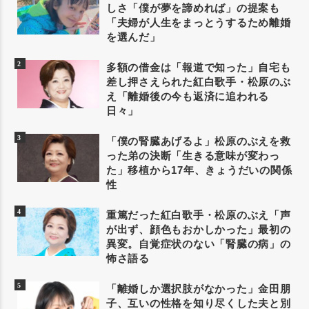
しさ「僕が夢を諦めれば」の提案も
「夫婦が人生をまっとうするため離婚
を選んだ」
多額の借金は「報道で知った」自宅も
差し押さえられた紅白歌手・松原のぶ
え「離婚後の今も返済に追われる
日々」
「僕の腎臓あげるよ」松原のぶえを救
った弟の決断「生きる意味が変わっ
た」移植から17年、きょうだいの関係
性
重篤だった紅白歌手・松原のぶえ「声
が出ず、顔色もおかしかった」最初の
異変。自覚症状のない「腎臓の病」の
怖さ語る
「離婚しか選択肢がなかった」金田朋
子、互いの性格を知り尽くした夫と別