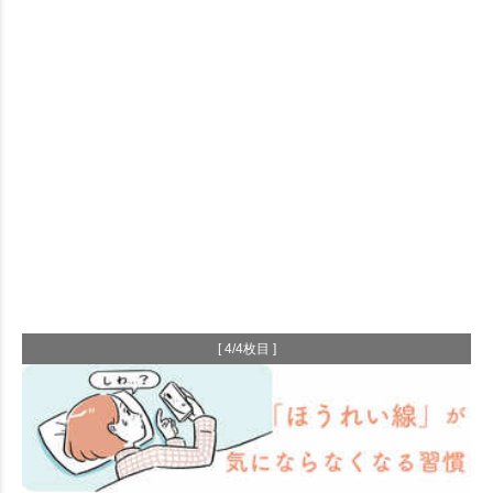
[ 4/4枚目 ]