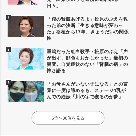
日々」
「僕の腎臓あげるよ」松原のぶえを救
った弟の決断「生きる意味が変わっ
た」移植から17年、きょうだいの関係
性
重篤だった紅白歌手・松原のぶえ「声
が出ず、顔色もおかしかった」最初の
異変。自覚症状のない「腎臓の病」の
怖さ語る
「お母さんがいない子になる」との言
葉に一度は諦めるも、ステージ4乳が
んでの妊娠「川の字で寝るのが夢」
6位〜30位を見る