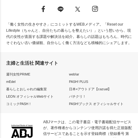
「働く女性の生きやすさ」にコミットするWEBメディア。「Reset our
Lifestyle（ちゃんと、自分たちの暮らしを整えたい）」という想いから、現
代の女性が直面する課題や解決法を紹介。暮らしの話題はもちろん、時代に
そぐわない古い価値観、自分らしく働く方法なども積極的にシェアします。
主婦と生活社 関連サイト
週刊女性PRIME
web!ar
mEdel
PASH! PLUS
暮らしとおしゃれの編集室
日本×アウトドア【cazual】
LEON オフィシャルWebサイト
パチクリ！
コミックPASH！
PASH!ブックス オフィシャルサイト
ABJマークは、この電子書店・電子書籍配信サービス
が、著作権者からコンテンツ使用許諾を得た正規版配
信サービスであることを示す登録商標（登録番号 第