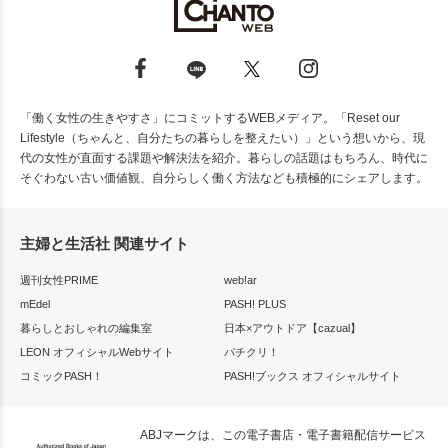
「働く女性の生きやすさ」にコミットするWEBメディア。「Reset our
Lifestyle（ちゃんと、自分たちの暮らしを整えたい）」という想いから、現
代の女性が直面する課題や解決法を紹介。暮らしの話題はもちろん、時代に
そぐわない古い価値観、自分らしく働く方法なども積極的にシェアします。
主婦と生活社 関連サイト
週刊女性PRIME
web!ar
mEdel
PASH! PLUS
暮らしとおしゃれの編集室
日本×アウトドア【cazual】
LEON オフィシャルWebサイト
パチクリ！
コミックPASH！
PASH!ブックス オフィシャルサイト
ABJマークは、この電子書店・電子書籍配信サービス