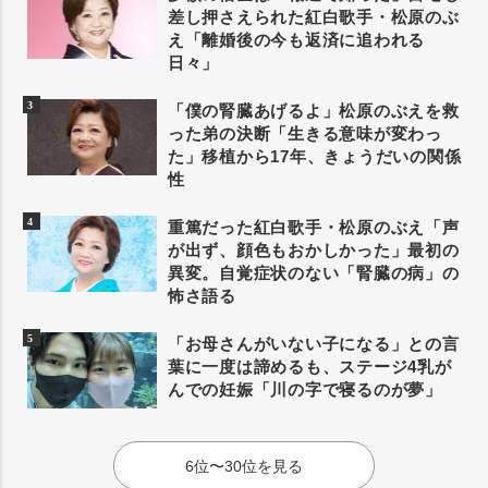
差し押さえられた紅白歌手・松原のぶ
え「離婚後の今も返済に追われる
日々」
「僕の腎臓あげるよ」松原のぶえを救
った弟の決断「生きる意味が変わっ
た」移植から17年、きょうだいの関係
性
重篤だった紅白歌手・松原のぶえ「声
が出ず、顔色もおかしかった」最初の
異変。自覚症状のない「腎臓の病」の
怖さ語る
「お母さんがいない子になる」との言
葉に一度は諦めるも、ステージ4乳が
んでの妊娠「川の字で寝るのが夢」
6位〜30位を見る