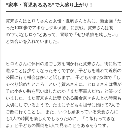
“家事・育児あるある”で大盛り上がり！
賀来さんはヒロミさんと女優・夏帆さんと共に、新企画「た
った1000歩でアポなしグルメ旅」に挑戦。賀来さんは初
の“アポなしロケ”とあって、冒頭で「ぜひ爪痕を残したい」
と気合いを入れていました。
ヒロミさんに休日の過ごし方を聞かれた賀来さん。街に出て
遊ぶことは少なくなったそうですが、子どもを連れて近所の
公園に行く機会は多いと話します。 子どもがまだ2歳で「し
ゃべり始めたところ」という賀来さんに、ヒロミさんは我が
子の小さい時を思い出したのか「まだ宇宙人だね」と笑って
いました。また賀来さんは妻である榮倉奈々さんとの時間も
大切にしているようで、たまに子どもを祖母に預けて2人で
ご飯に行くことも。 また、いつも頑張っている榮倉さんに
も1人の時間を楽しんでもらうために、「ご飯行ってきな
よ」と子どもの面倒を1人で見ることもあるそうです。