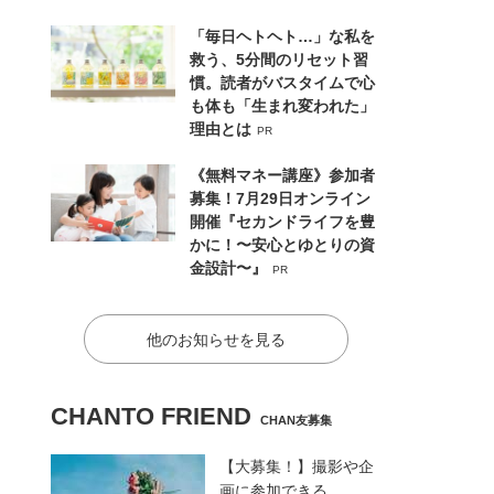
「毎日ヘトヘト…」な私を
救う、5分間のリセット習
慣。読者がバスタイムで心
も体も「生まれ変われた」
理由とは
PR
《無料マネー講座》参加者
募集！7月29日オンライン
開催『セカンドライフを豊
かに！〜安心とゆとりの資
金設計〜』
PR
他のお知らせを見る
CHANTO FRIEND
CHAN友募集
【大募集！】撮影や企
画に参加できる