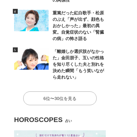
の関係性
重篤だった紅白歌手・松原
のぶえ「声が出ず、顔色も
おかしかった」最初の異
変。自覚症状のない「腎臓
の病」の怖さ語る
「離婚しか選択肢がなかっ
た」金田朋子、互いの性格
を知り尽くした夫と別れを
決めた瞬間「もう笑いなが
ら走れない」
6位〜30位を見る
HOROSCOPES
占い