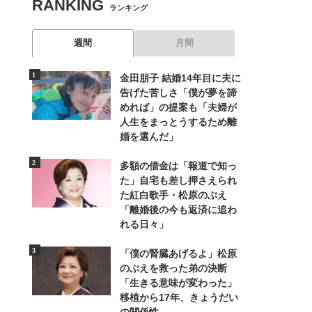
RANKING
ランキング
週間
月間
金田朋子 結婚14年目に夫に
告げた苦しさ「僕が夢を諦
めれば」の提案も「夫婦が
人生をまっとうするため離
婚を選んだ」
多額の借金は「報道で知っ
た」自宅も差し押さえられ
た紅白歌手・松原のぶえ
「離婚後の今も返済に追わ
れる日々」
「僕の腎臓あげるよ」松原
のぶえを救った弟の決断
「生きる意味が変わった」
移植から17年、きょうだい