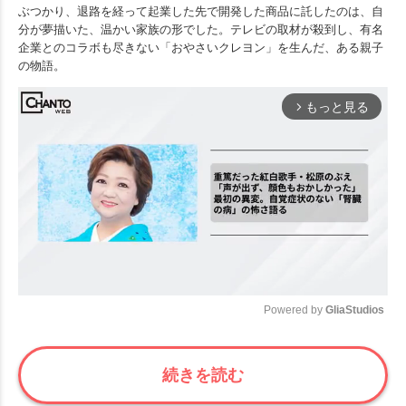
ぶつかり、退路を経って起業した先で開発した商品に託したのは、自
分が夢描いた、温かい家族の形でした。テレビの取材が殺到し、有名
企業とのコラボも尽きない「おやさいクレヨン」を生んだ、ある親子
の物語。
もっと見る
arrow_forward_ios
Powered by 
GliaStudios
Mute
続きを読む