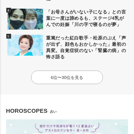
「お母さんがいない子になる」との言
葉に一度は諦めるも、ステージ4乳が
んでの妊娠「川の字で寝るのが夢」
重篤だった紅白歌手・松原のぶえ「声
が出ず、顔色もおかしかった」最初の
異変。自覚症状のない「腎臓の病」の
怖さ語る
6位〜30位を見る
HOROSCOPES
占い