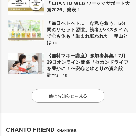
「CHANTO WEB ワーママサポート大
賞2026」発表！
「毎日ヘトヘト…」な私を救う、5分
間のリセット習慣。読者がバスタイム
で心も体も「生まれ変われた」理由と
は
PR
《無料マネー講座》参加者募集！7月
29日オンライン開催『セカンドライフ
を豊かに！〜安心とゆとりの資金設
計〜』
PR
他のお知らせを見る
CHANTO FRIEND
CHAN友募集