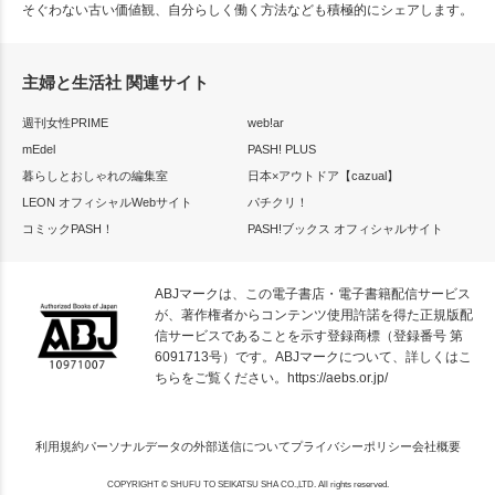
そぐわない古い価値観、自分らしく働く方法なども積極的にシェアします。
主婦と生活社 関連サイト
週刊女性PRIME
web!ar
mEdel
PASH! PLUS
暮らしとおしゃれの編集室
日本×アウトドア【cazual】
LEON オフィシャルWebサイト
パチクリ！
コミックPASH！
PASH!ブックス オフィシャルサイト
ABJマークは、この電子書店・電子書籍配信サービス
が、著作権者からコンテンツ使用許諾を得た正規版配
信サービスであることを示す登録商標（登録番号 第
6091713号）です。ABJマークについて、詳しくはこ
ちらをご覧ください。
https://aebs.or.jp/
利用規約
パーソナルデータの外部送信について
プライバシーポリシー
会社概要
COPYRIGHT © SHUFU TO SEIKATSU SHA CO.,LTD. All rights reserved.