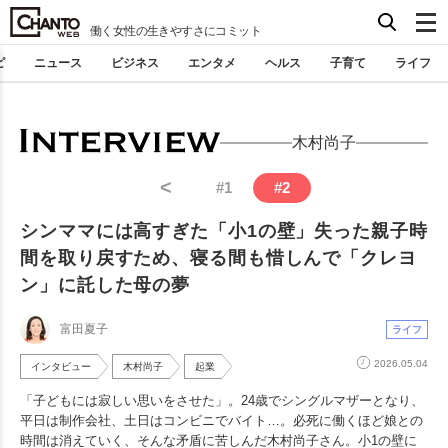
働く女性の生きやすさにコミット
ピ
ニュース
ビジネス
エンタメ
ヘルス
子育て
ライフ
木村尚子
<
#
1
#
2
シンママには高すぎた「小1の壁」失った親子時
間を取り戻すため、寝る間も惜しんで「クレヨ
ン」に託した母の夢
富田夏子
ライフ
2026.05.04
インタビュー
木村尚子
起業
「子どもには寂しい思いをさせた」。24歳でシングルマザーとなり、
平日は制作会社、土日はコンビニでバイト…。必死に働くほど娘との
時間は消えていく、そんな矛盾に苦しんだ木村尚子さん。小1の壁に