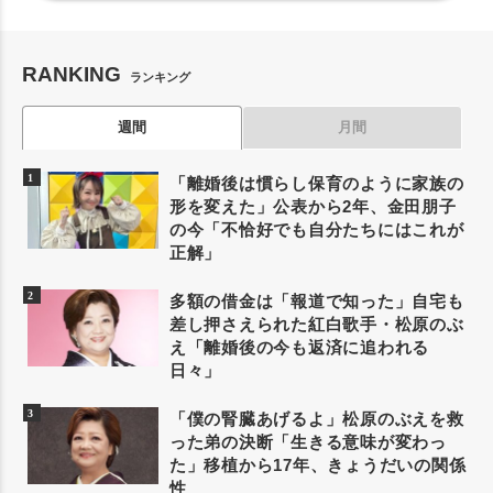
RANKING
ランキング
週間
月間
「離婚後は慣らし保育のように家族の
形を変えた」公表から2年、金田朋子
の今「不恰好でも自分たちにはこれが
正解」
多額の借金は「報道で知った」自宅も
差し押さえられた紅白歌手・松原のぶ
え「離婚後の今も返済に追われる
日々」
「僕の腎臓あげるよ」松原のぶえを救
った弟の決断「生きる意味が変わっ
た」移植から17年、きょうだいの関係
性