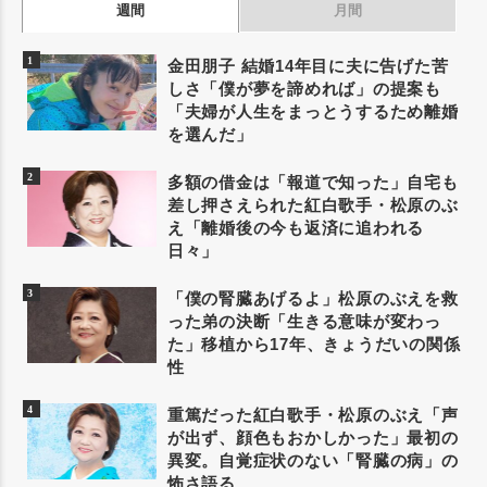
週間
月間
金田朋子 結婚14年目に夫に告げた苦
しさ「僕が夢を諦めれば」の提案も
「夫婦が人生をまっとうするため離婚
を選んだ」
多額の借金は「報道で知った」自宅も
差し押さえられた紅白歌手・松原のぶ
え「離婚後の今も返済に追われる
日々」
「僕の腎臓あげるよ」松原のぶえを救
った弟の決断「生きる意味が変わっ
た」移植から17年、きょうだいの関係
性
重篤だった紅白歌手・松原のぶえ「声
が出ず、顔色もおかしかった」最初の
異変。自覚症状のない「腎臓の病」の
怖さ語る