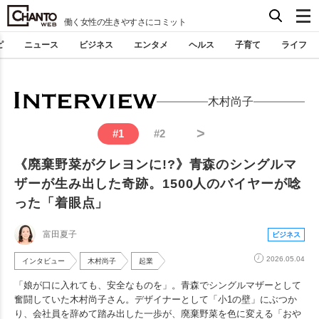
働く女性の生きやすさにコミット
ピ
ニュース
ビジネス
エンタメ
ヘルス
子育て
ライフ
木村尚子
>
#
1
#
2
《廃棄野菜がクレヨンに!?》青森のシングルマ
ザーが生み出した奇跡。1500人のバイヤーが唸
った「着眼点」
富田夏子
ビジネス
2026.05.04
インタビュー
木村尚子
起業
「娘が口に入れても、安全なものを」。青森でシングルマザーとして
奮闘していた木村尚子さん。デザイナーとして「小1の壁」にぶつか
り、会社員を辞めて踏み出した一歩が、廃棄野菜を色に変える「おや