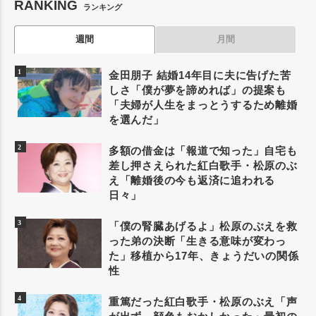
RANKING
ランキング
週間
月間
金田朋子 結婚14年目に夫に告げた苦
しさ「僕が夢を諦めれば」の提案も
「夫婦が人生をまっとうするため離婚
を選んだ」
多額の借金は「報道で知った」自宅も
差し押さえられた紅白歌手・松原のぶ
え「離婚後の今も返済に追われる
日々」
「僕の腎臓あげるよ」松原のぶえを救
った弟の決断「生きる意味が変わっ
た」移植から17年、きょうだいの関係
性
重篤だった紅白歌手・松原のぶえ「声