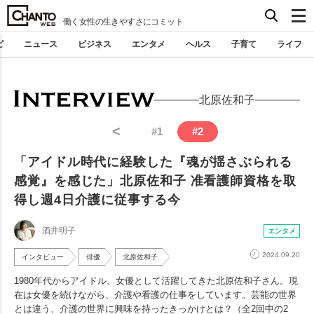
働く女性の生きやすさにコミット
ピ
ニュース
ビジネス
エンタメ
ヘルス
子育て
ライフ
北原佐和子
<
#
1
#
2
「アイドル時代に経験した『魂が揺さぶられる
感覚』を感じた」北原佐和子 准看護師資格を取
得し週4日介護に従事する今
酒井明子
エンタメ
2024.09.20
インタビュー
俳優
北原佐和子
1980年代からアイドル、女優として活躍してきた北原佐和子さん。現
在は女優を続けながら、介護や看護の仕事をしています。芸能の世界
とは違う、介護の世界に興味を持ったきっかけとは？（全2回中の2