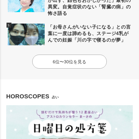
が出ず、顔色もおかしかった」最初の
異変。自覚症状のない「腎臓の病」の
怖さ語る
「お母さんがいない子になる」との言
葉に一度は諦めるも、ステージ4乳が
んでの妊娠「川の字で寝るのが夢」
6位〜30位を見る
HOROSCOPES
占い