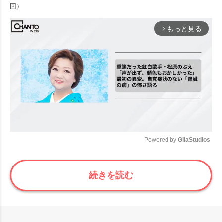
回）
もっと見る
arrow_forward_ios
Powered by 
GliaStudios
Mute
続きを読む