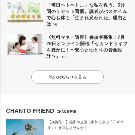
「毎日ヘトヘト…」な私を救う、5分
間のリセット習慣。読者がバスタイム
で心も体も「生まれ変われた」理由と
は
PR
《無料マネー講座》参加者募集！7月
29日オンライン開催『セカンドライフ
を豊かに！〜安心とゆとりの資金設
計〜』
PR
他のお知らせを見る
CHANTO FRIEND
CHAN友募集
【大募集！】撮影や企画に参加できる「CHAN
友」に参加しませんか？