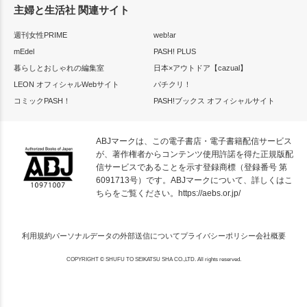
主婦と生活社 関連サイト
週刊女性PRIME
web!ar
mEdel
PASH! PLUS
暮らしとおしゃれの編集室
日本×アウトドア【cazual】
LEON オフィシャルWebサイト
パチクリ！
コミックPASH！
PASH!ブックス オフィシャルサイト
ABJマークは、この電子書店・電子書籍配信サービス
が、著作権者からコンテンツ使用許諾を得た正規版配
信サービスであることを示す登録商標（登録番号 第
6091713号）です。ABJマークについて、詳しくはこ
ちらをご覧ください。
https://aebs.or.jp/
利用規約
パーソナルデータの外部送信について
プライバシーポリシー
会社概要
COPYRIGHT © SHUFU TO SEIKATSU SHA CO.,LTD. All rights reserved.