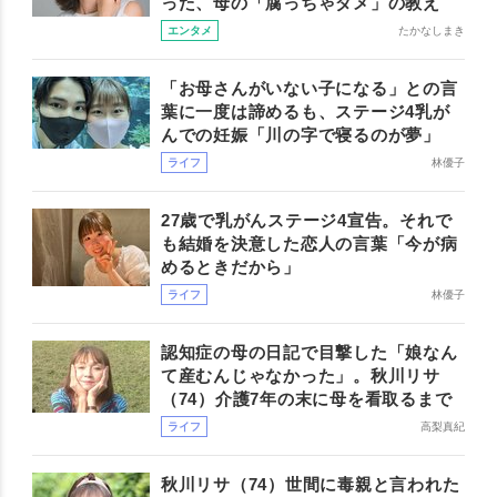
った、母の「腐っちゃダメ」の教え
エンタメ
たかなしまき
「お母さんがいない子になる」との言
葉に一度は諦めるも、ステージ4乳が
んでの妊娠「川の字で寝るのが夢」
ライフ
林優子
27歳で乳がんステージ4宣告。それで
も結婚を決意した恋人の言葉「今が病
めるときだから」
ライフ
林優子
認知症の母の日記で目撃した「娘なん
て産むんじゃなかった」。秋川リサ
（74）介護7年の末に母を看取るまで
ライフ
高梨真紀
秋川リサ（74）世間に毒親と言われた