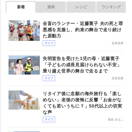
新着
漫画
レシピ
ランキング
全盲のランナー・近藤寛子 夫の死と罪
悪感を克服し、約束の舞台で走り続け
た原動力
ライフ
石井宏美
失明宣告を受けた3児の母・近藤寛子
「子どもの成長見届けられない不安」
乗り越え世界の舞台で走るまで
ライフ
石井宏美
リタイア後に念願の海外旅行も「楽し
めない」老後の後悔に反響「お金がな
くても若いうちに？」50代以上の切実
な声
ライフ
高谷 みえこ