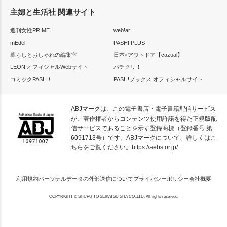
主婦と生活社 関連サイト
週刊女性PRIME
web!ar
mEdel
PASH! PLUS
暮らしとおしゃれの編集室
日本×アウトドア【cazual】
LEON オフィシャルWebサイト
パチクリ！
コミックPASH！
PASH!ブックス オフィシャルサイト
ABJマークは、この電子書店・電子書籍配信サービス
が、著作権者からコンテンツ使用許諾を得た正規版配
信サービスであることを示す登録商標（登録番号 第
6091713号）です。ABJマークについて、詳しくはこ
ちらをご覧ください。
https://aebs.or.jp/
利用規約
パーソナルデータの外部送信について
プライバシーポリシー
会社概要
COPYRIGHT © SHUFU TO SEIKATSU SHA CO.,LTD. All rights reserved.