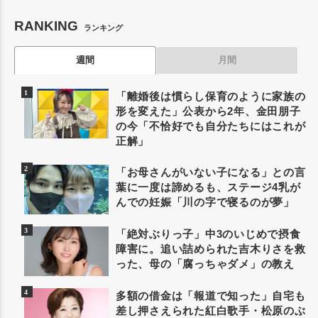
RANKING
ランキング
週間
月間
「離婚後は慣らし保育のように家族の
形を変えた」公表から2年、金田朋子
の今「不恰好でも自分たちにはこれが
正解」
「お母さんがいない子になる」との言
葉に一度は諦めるも、ステージ4乳が
んでの妊娠「川の字で寝るのが夢」
「絶対ぶりっ子」中3のいじめで摂食
障害に。追い詰められた吉木りさを救
った、母の「腐っちゃダメ」の教え
多額の借金は「報道で知った」自宅も
差し押さえられた紅白歌手・松原のぶ