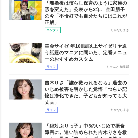
「離婚後は慣らし保育のように家族の
形を変えた」公表から2年、金田朋子
の今「不恰好でも自分たちにはこれが
正解」
エンタメ
たかなしまき
華金サイゼ 年100回以上サイゼリヤ通
う話題のマニアに聞いた、定番メニュ
ーのおすすめカスタム
ライフ
ちゃんと 編集部
吉木りさ「誰か救われるなら」過去の
いじめ被害を明かした覚悟「つらい記
憶は浄化できた。子どもが知っても大
丈夫」
ライフ
たかなしまき
「絶対ぶりっ子」中3のいじめで摂食
障害に。追い詰められた吉木りさを救